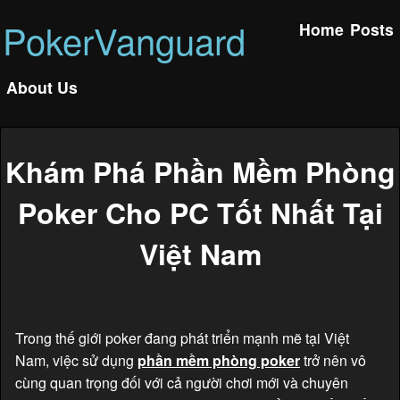
PokerVanguard
Home
Posts
About Us
Khám Phá Phần Mềm Phòng
Poker Cho PC Tốt Nhất Tại
Việt Nam
Trong thế giới poker đang phát triển mạnh mẽ tại Việt
Nam, việc sử dụng
phần mềm phòng poker
trở nên vô
cùng quan trọng đối với cả người chơi mới và chuyên