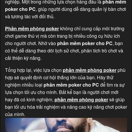
nghiệp. Một trong những lựa chọn hàng đầu là
phần mềm
poker cho PC
, giúp người dùng dễ dàng quản lý bàn chơi
và tương tác với đối thủ.
Phần mềm phòng poker
không chỉ cung cấp môi trường
chơi game thú vị mà còn trang bị nhiều công cụ hữu ích
cho người chơi. Nhờ vào
phần mềm poker cho PC
, bạn
có thể dễ dàng theo dõi lịch sử chơi, phân tích trò chơi và
cải thiện kỹ năng.
Tổng hợp lại, việc lựa chọn
phần mềm phòng poker
phù
hợp sẽ quyết định cơ hội thắng lớn của bạn. Hãy thử
nghiệm nhiều loại
phần mềm poker cho PC
để tìm ra sự
lựa chọn tối ưu cho mình. Bất kể bạn là người chơi mới
hay đã có kinh nghiệm,
phần mềm phòng poker
sẽ giúp
bạn tối ưu hóa trải nghiệm và nâng cao kỹ năng chơi poker
của mình.