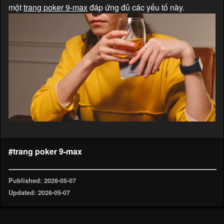
một
trang poker 9-max
đáp ứng đủ các yếu tố này.
#trang poker 9-max
Published: 2026-05-07
Updated: 2026-05-07