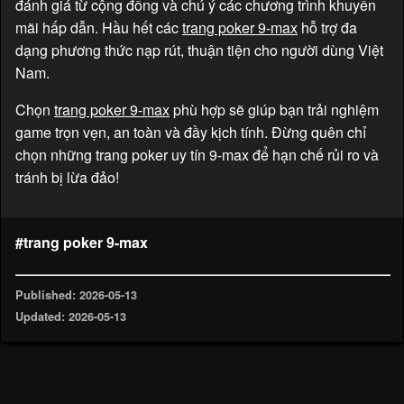
đánh giá từ cộng đồng và chú ý các chương trình khuyến
mãi hấp dẫn. Hầu hết các
trang poker 9-max
hỗ trợ đa
dạng phương thức nạp rút, thuận tiện cho người dùng Việt
Nam.
Chọn
trang poker 9-max
phù hợp sẽ giúp bạn trải nghiệm
game trọn vẹn, an toàn và đầy kịch tính. Đừng quên chỉ
chọn những trang poker uy tín 9-max để hạn chế rủi ro và
tránh bị lừa đảo!
#trang poker 9-max
Published: 2026-05-13
Updated: 2026-05-13