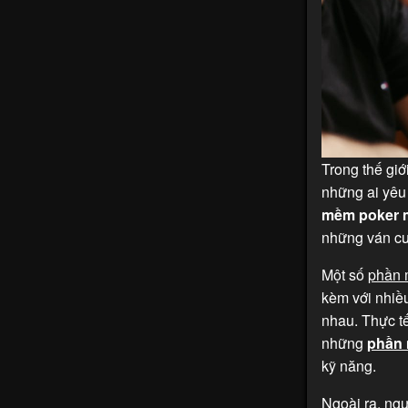
Trong thế giớ
những ai yêu 
mềm poker m
những ván c
Một số
phần 
kèm với nhiều
nhau. Thực tế
những
phần
kỹ năng.
Ngoài ra, ngư