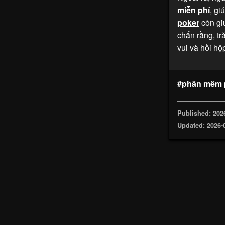
miễn phí
, gi
poker
còn giú
chắn rằng, tr
vui và hồi hộ
#phần mềm 
Published: 202
Updated: 2026-