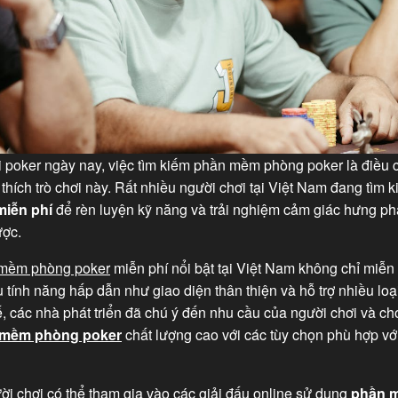
i poker ngày nay, việc tìm kiếm phần mềm phòng poker là điều c
thích trò chơi này. Rất nhiều người chơi tại Việt Nam đang tìm 
iễn phí
để rèn luyện kỹ năng và trải nghiệm cảm giác hưng p
ược.
mềm phòng poker
miễn phí nổi bật tại Việt Nam không chỉ miễn
 tính năng hấp dẫn như giao diện thân thiện và hỗ trợ nhiều lo
, các nhà phát triển đã chú ý đến nhu cầu của người chơi và ch
 mềm phòng poker
chất lượng cao với các tùy chọn phù hợp vớ
ời chơi có thể tham gia vào các giải đấu online sử dụng
phần 