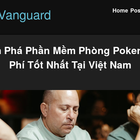
Vanguard
Home
Pos
 Phá Phần Mềm Phòng Poker
Phí Tốt Nhất Tại Việt Nam