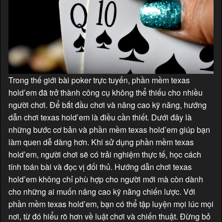
Trong thế giới bài poker trực tuyến, phần mềm texas
hold’em đã trở thành công cụ không thể thiếu cho nhiều
người chơi. Để bắt đầu chơi và nâng cao kỹ năng, hướng
dẫn chơi texas hold’em là điều cần thiết. Dưới đây là
những bước cơ bản và phần mềm texas hold’em giúp bạn
làm quen dễ dàng hơn. Khi sử dụng phần mềm texas
hold’em, người chơi sẽ có trải nghiệm thực tế, học cách
tính toán bài và đọc vị đối thủ. Hướng dẫn chơi texas
hold’em không chỉ phù hợp cho người mới mà còn dành
cho những ai muốn nâng cao kỹ năng chiến lược. Với
phần mềm texas hold’em, bạn có thể tập luyện mọi lúc mọi
nơi, từ đó hiểu rõ hơn về luật chơi và chiến thuật. Đừng bỏ