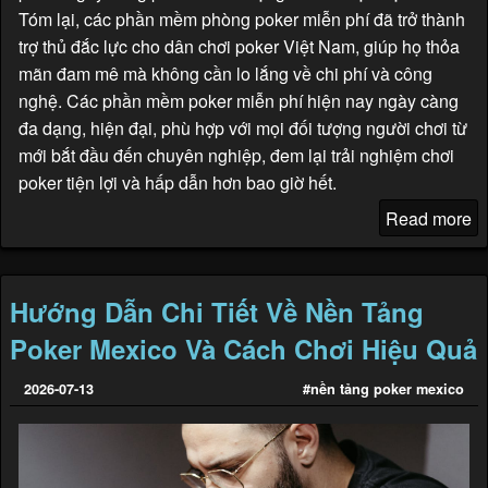
Tóm lại, các
phần mềm phòng poker
miễn phí đã trở thành
trợ thủ đắc lực cho dân chơi poker Việt Nam, giúp họ thỏa
mãn đam mê mà không cần lo lắng về chi phí và công
nghệ. Các phần mềm poker miễn phí hiện nay ngày càng
đa dạng, hiện đại, phù hợp với mọi đối tượng người chơi từ
mới bắt đầu đến chuyên nghiệp, đem lại trải nghiệm chơi
poker tiện lợi và hấp dẫn hơn bao giờ hết.
Read more
Hướng Dẫn Chi Tiết Về Nền Tảng
Poker Mexico Và Cách Chơi Hiệu Quả
2026-07-13
#nền tảng poker mexico