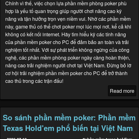
Chính vì thế, việc chọn lựa
phần mềm phòng poker
phù
hợp là yếu tố quan trọng giúp người chơi nâng cao kỹ
năng và tận hưởng trọn vẹn niềm vui. Nhờ các phần mềm
này, game thủ có thể chơi poker mọi lúc mọi nơi, kể cả khi
không có kết nối internet. Hãy tìm hiểu kỹ các tính năng
của phần mềm poker cho PC để đảm bảo an toàn và trải
nghiệm tốt nhất. Với sự phát triển không ngừng của công
nghệ, các
phần mềm phòng poker
ngày càng hoàn thiện,
nâng cao trải nghiệm người chơi tại Việt Nam. Đừng bỏ lỡ
cơ hội trải nghiệm phần mềm poker cho PC để trở thành
cao thủ trong các trận đấu!
Read more
So sánh phần mềm poker: Phần mềm
Texas Hold'em phổ biến tại Việt Nam