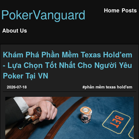
PokerVanguard
Home
Posts
About Us
Khám Phá Phần Mềm Texas Hold'em
- Lựa Chọn Tốt Nhất Cho Người Yêu
Poker Tại VN
2026-07-18
#phần mềm texas hold'em